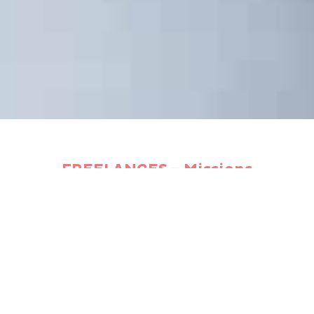
FREELANCES –
Missions
ponctuelles
BEJOUE recherche régulièrement
des freelances pour :
Game Design
Animation