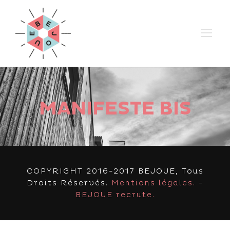
MANIFESTE BIS
COPYRIGHT 2016-2017 BEJOUE, Tous
Droits Réservés.
Mentions légales.
-
BEJOUE recrute.