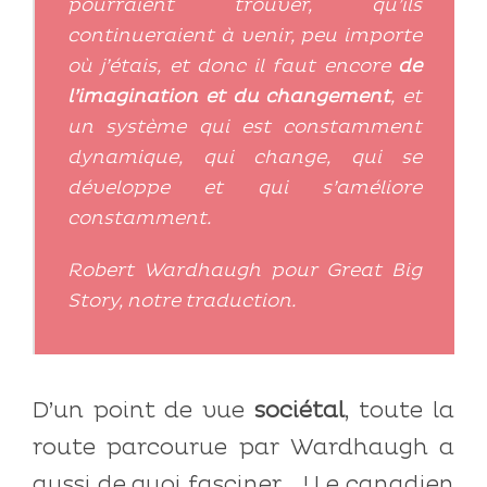
pourraient trouver, qu’ils
continueraient à venir, peu importe
où j’étais, et donc il faut encore
de
l’imagination et du changement
, et
un système qui est constamment
dynamique, qui change, qui se
développe et qui s’améliore
constamment.
Robert Wardhaugh pour Great Big
Story, notre traduction.
D’un point de vue
sociétal
, toute la
route parcourue par Wardhaugh a
aussi de quoi fasciner… ! Le canadien