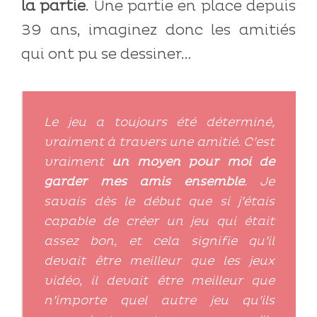
la partie
. Une partie en place depuis
39 ans, imaginez donc les amitiés
qui ont pu se dessiner…
Le jeu a toujours été déterminé,
vraiment à travers une amitié. C’est
vraiment
un moyen pour moi de
garder mes amis ensemble
. Je
savais dès le début que si j’étais
capable de créer un jeu qui était
assez bon, et cela signifie qu’il
devait être meilleur que les jeux
vidéo, il devait être meilleur que
n’importe quel autre jeu qu’ils