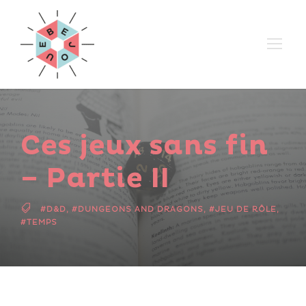
Ces jeux sans fin
– Partie II
#D&D
,
#DUNGEONS AND DRAGONS
,
#JEU DE RÔLE
,
#TEMPS