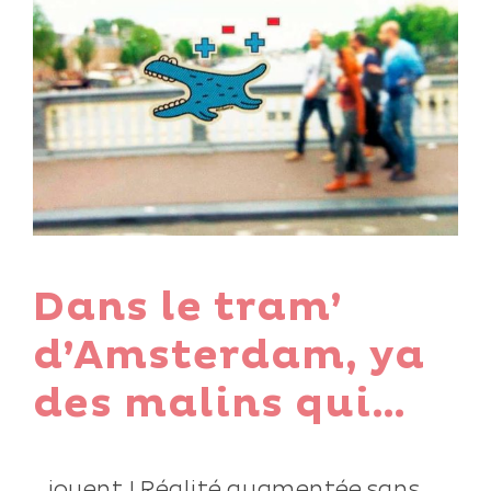
Dans le tram’
d’Amsterdam, ya
des malins qui…
…jouent ! Réalité augmentée sans