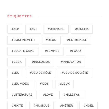
ÉTIQUETTES
#APP
#ART
#CHIPTUNE
#CINEMA
#CONFINEMENT
#DÉCO
#ENTREPRISE
#ESCAPE GAME
#FEMMES
#FOOD
#GEEK
#INCLUSION
#INNOVATION
#JEU
#JEU DE RÔLE
#JEU DE SOCIÉTÉ
#JEU VIDÉO
#KIDS
#LIEUX
#LITTÉRATURE
#LOVE
#MILLE PAS
#MIXITÉ
#MUSIQUE
#MÉTIER
#NOËL