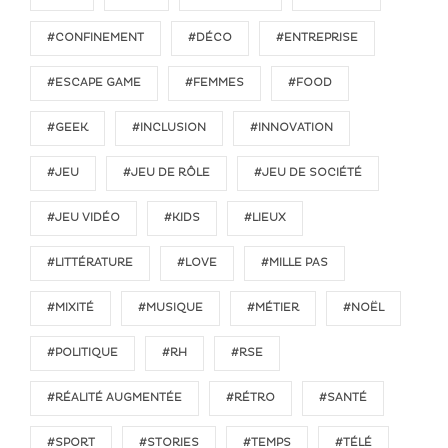
#CONFINEMENT
#DÉCO
#ENTREPRISE
#ESCAPE GAME
#FEMMES
#FOOD
#GEEK
#INCLUSION
#INNOVATION
#JEU
#JEU DE RÔLE
#JEU DE SOCIÉTÉ
#JEU VIDÉO
#KIDS
#LIEUX
#LITTÉRATURE
#LOVE
#MILLE PAS
#MIXITÉ
#MUSIQUE
#MÉTIER
#NOËL
#POLITIQUE
#RH
#RSE
#RÉALITÉ AUGMENTÉE
#RÉTRO
#SANTÉ
#SPORT
#STORIES
#TEMPS
#TÉLÉ