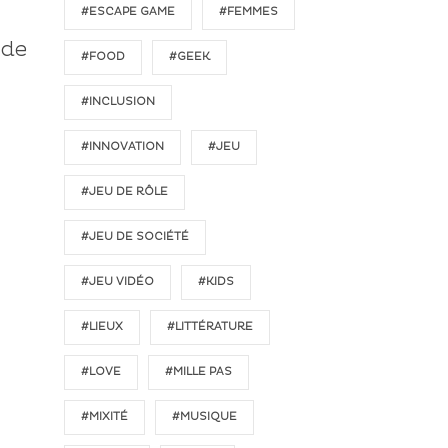
#ESCAPE GAME
#FEMMES
 de
#FOOD
#GEEK
#INCLUSION
#INNOVATION
#JEU
#JEU DE RÔLE
#JEU DE SOCIÉTÉ
#JEU VIDÉO
#KIDS
#LIEUX
#LITTÉRATURE
#LOVE
#MILLE PAS
#MIXITÉ
#MUSIQUE