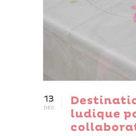
Destinatio
13
DÉC
ludique p
collaborat