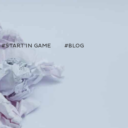
#START’IN GAME
#BLOG