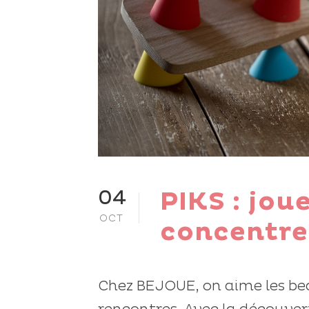
PIKS : jou
04
OCT
concentre
Chez BEJOUE, on aime les bea