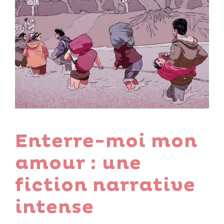
Enterre-moi mon
amour : une
fiction narrative
intense