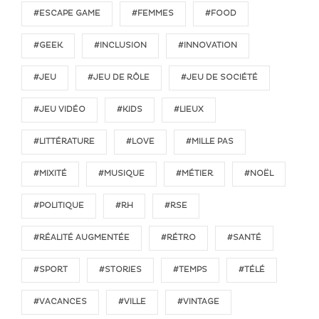
#ESCAPE GAME
#FEMMES
#FOOD
#GEEK
#INCLUSION
#INNOVATION
#JEU
#JEU DE RÔLE
#JEU DE SOCIÉTÉ
#JEU VIDÉO
#KIDS
#LIEUX
#LITTÉRATURE
#LOVE
#MILLE PAS
#MIXITÉ
#MUSIQUE
#MÉTIER
#NOËL
#POLITIQUE
#RH
#RSE
#RÉALITÉ AUGMENTÉE
#RÉTRO
#SANTÉ
#SPORT
#STORIES
#TEMPS
#TÉLÉ
#VACANCES
#VILLE
#VINTAGE