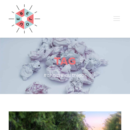
TAG
#chasse au trésor