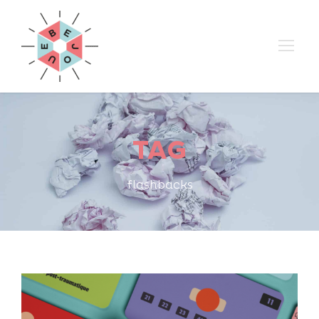
TAG
flashbacks