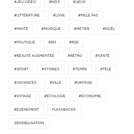
#JEU VIDÉO
#KIDS
#LIEUX
#LITTÉRATURE
#LOVE
#MILLE PAS
#MIXITÉ
#MUSIQUE
#MÉTIER
#NOËL
#POLITIQUE
#RH
#RSE
#RÉALITÉ AUGMENTÉE
#RÉTRO
#SANTÉ
#SPORT
#STORIES
#TEMPS
#TÉLÉ
#VACANCES
#VILLE
#VINTAGE
#VOYAGE
#ÉCOLOGIE
#ÉCONOMIE
#ÉVÈNEMENT
FLASHBACKS
SENSIBILISATION