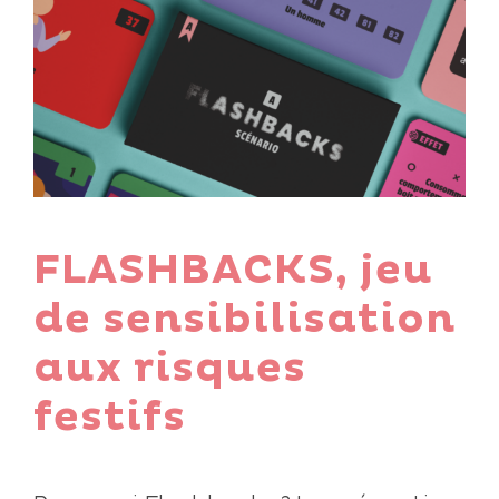
FLASHBACKS, jeu
de sensibilisation
aux risques
festifs