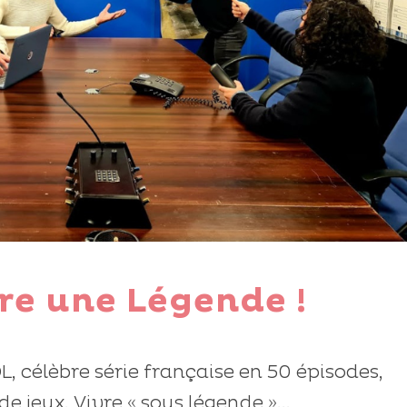
re une Légende !
, célèbre série française en 50 épisodes,
e jeux. Vivre « sous légende »...