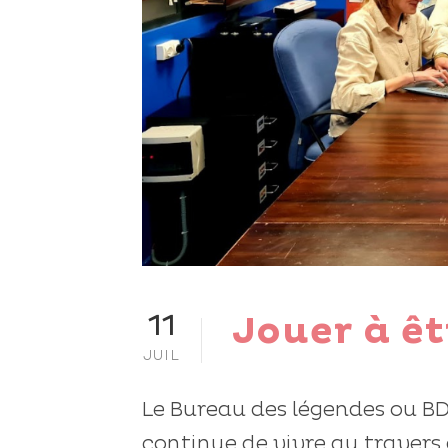
Jouer à êt
11
JUIL
Le Bureau des légendes ou BDL
continue de vivre au travers d