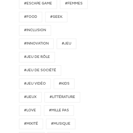
#ESCAPE GAME
#FEMMES
#FOOD
#GEEK
#INCLUSION
#INNOVATION
#JEU
#JEU DE RÔLE
#JEU DE SOCIÉTÉ
#JEU VIDÉO
#KIDS
#LIEUX
#LITTÉRATURE
#LOVE
#MILLE PAS
#MIXITÉ
#MUSIQUE