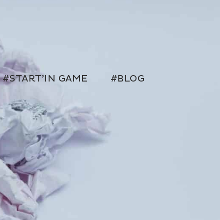
#START’IN GAME
#BLOG