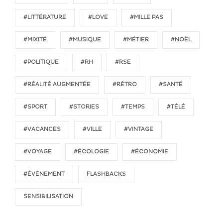
#LITTÉRATURE
#LOVE
#MILLE PAS
#MIXITÉ
#MUSIQUE
#MÉTIER
#NOËL
#POLITIQUE
#RH
#RSE
#RÉALITÉ AUGMENTÉE
#RÉTRO
#SANTÉ
#SPORT
#STORIES
#TEMPS
#TÉLÉ
#VACANCES
#VILLE
#VINTAGE
#VOYAGE
#ÉCOLOGIE
#ÉCONOMIE
#ÉVÈNEMENT
FLASHBACKS
SENSIBILISATION