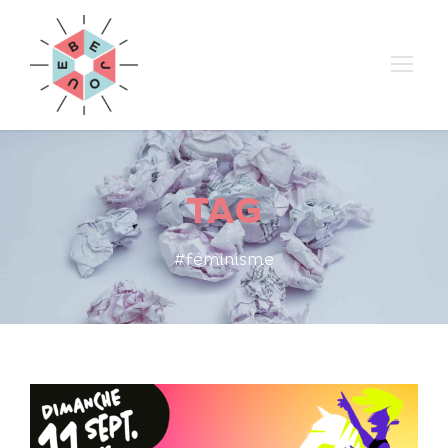
TAG
#féminisme