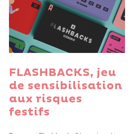
FLASHBACKS, jeu
de sensibilisation
aux risques
festifs