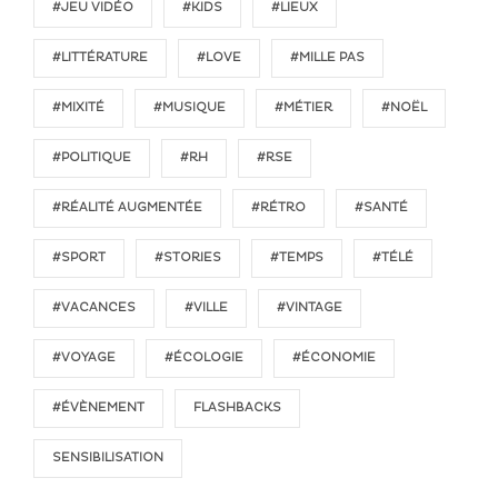
#JEU VIDÉO
#KIDS
#LIEUX
#LITTÉRATURE
#LOVE
#MILLE PAS
#MIXITÉ
#MUSIQUE
#MÉTIER
#NOËL
#POLITIQUE
#RH
#RSE
#RÉALITÉ AUGMENTÉE
#RÉTRO
#SANTÉ
#SPORT
#STORIES
#TEMPS
#TÉLÉ
#VACANCES
#VILLE
#VINTAGE
#VOYAGE
#ÉCOLOGIE
#ÉCONOMIE
#ÉVÈNEMENT
FLASHBACKS
SENSIBILISATION