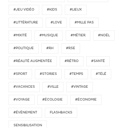
#JEU VIDÉO
#KIDS
#LIEUX
#LITTÉRATURE
#LOVE
#MILLE PAS
#MIXITÉ
#MUSIQUE
#MÉTIER
#NOËL
#POLITIQUE
#RH
#RSE
#RÉALITÉ AUGMENTÉE
#RÉTRO
#SANTÉ
#SPORT
#STORIES
#TEMPS
#TÉLÉ
#VACANCES
#VILLE
#VINTAGE
#VOYAGE
#ÉCOLOGIE
#ÉCONOMIE
#ÉVÈNEMENT
FLASHBACKS
SENSIBILISATION