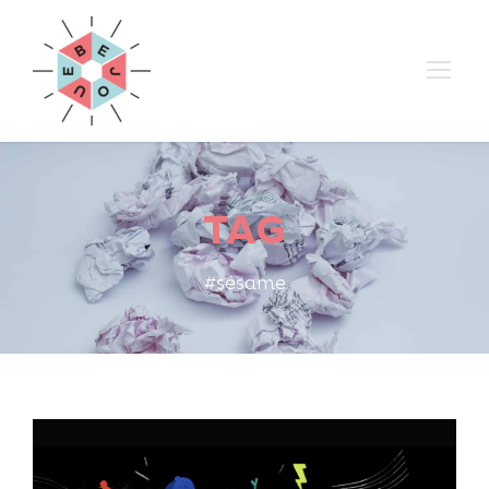
TAG
#sésame