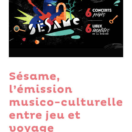
Sésame,
l’émission
musico-culturelle
entre jeu et
voyage