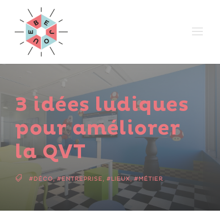
3 idées ludiques
pour améliorer
la QVT
#DÉCO
,
#ENTREPRISE
,
#LIEUX
,
#MÉTIER