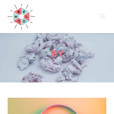
BY
Isa