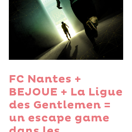
FC Nantes +
BEJOUE + La Ligue
des Gentlemen =
un escape game
dans les