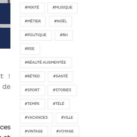
#MIXITÉ
#MUSIQUE
#MÉTIER
#NOËL
#POLITIQUE
#RH
#RSE
#RÉALITÉ AUGMENTÉE
t !
#RÉTRO
#SANTÉ
 de
#SPORT
#STORIES
#TEMPS
#TÉLÉ
#VACANCES
#VILLE
ces
#VINTAGE
#VOYAGE