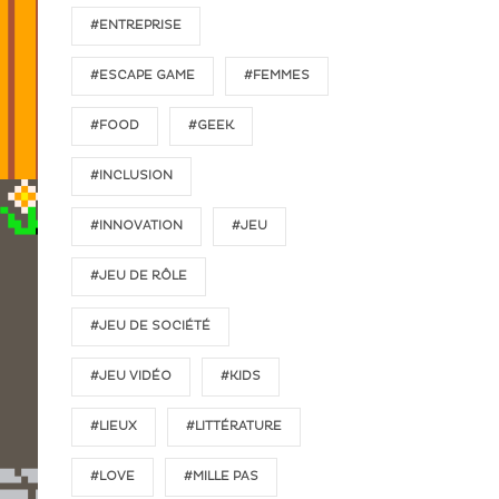
#ENTREPRISE
#ESCAPE GAME
#FEMMES
#FOOD
#GEEK
#INCLUSION
#INNOVATION
#JEU
#JEU DE RÔLE
#JEU DE SOCIÉTÉ
#JEU VIDÉO
#KIDS
#LIEUX
#LITTÉRATURE
#LOVE
#MILLE PAS