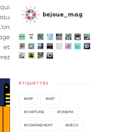
 qui
bejoue_mag
eau
’on
sage
 et
erez
ÉTIQUETTES
#APP
#ART
#CHIPTUNE
#CINEMA
#CONFINEMENT
#DÉCO