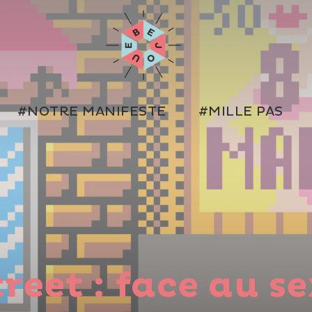
#NOTRE MANIFESTE
#MILLE PAS
treet : face au s