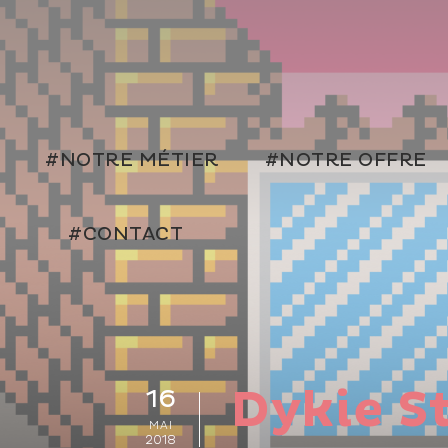
#NOTRE MÉTIER
#NOTRE OFFRE
#CONTACT
Dykie S
16
MAI
2018