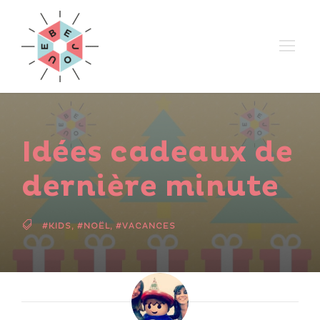
Idées cadeaux de
dernière minute
#KIDS
,
#NOËL
,
#VACANCES