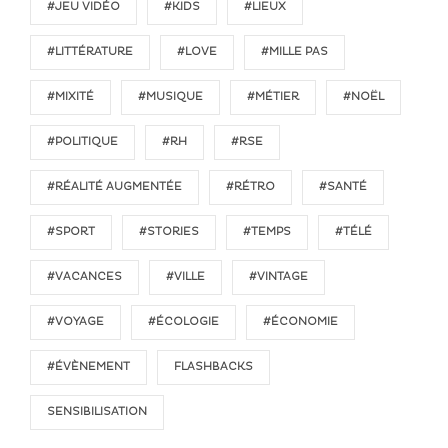
#JEU VIDÉO
#KIDS
#LIEUX
#LITTÉRATURE
#LOVE
#MILLE PAS
#MIXITÉ
#MUSIQUE
#MÉTIER
#NOËL
#POLITIQUE
#RH
#RSE
#RÉALITÉ AUGMENTÉE
#RÉTRO
#SANTÉ
#SPORT
#STORIES
#TEMPS
#TÉLÉ
#VACANCES
#VILLE
#VINTAGE
#VOYAGE
#ÉCOLOGIE
#ÉCONOMIE
#ÉVÈNEMENT
FLASHBACKS
SENSIBILISATION