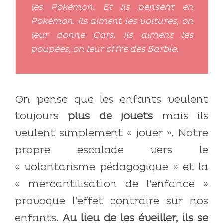
les Pokémon. Et ils pensent en
Pokémon. Ils aiment les voitures, on
leur donne
Cars
. Ils aiment les
poupées, on leur offre des
Barbie
.
On pense que les enfants veulent
toujours
plus de jouets
mais ils
veulent simplement « jouer ». Notre
propre escalade vers le
« volontarisme pédagogique » et la
« mercantilisation de l’enfance »
provoque l’effet contraire sur nos
enfants.
Au lieu de les éveiller, ils se