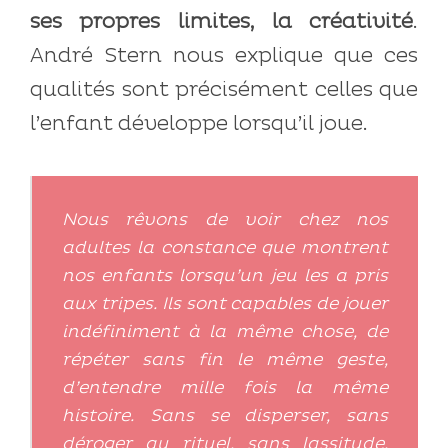
ses propres limites, la créativité
.
André Stern nous explique que ces
qualités sont précisément celles que
l’enfant développe lorsqu’il joue.
Nous rêvons de voir chez nos
adultes la constance que montrent
nos enfants lorsqu’un jeu les a pris
aux tripes. Ils sont capables de jouer
indéfiniment à la même chose, de
répéter sans fin le même geste,
d’entendre mille fois la même
histoire. Sans se disperser, sans
déroger au rituel, sans lassitude,