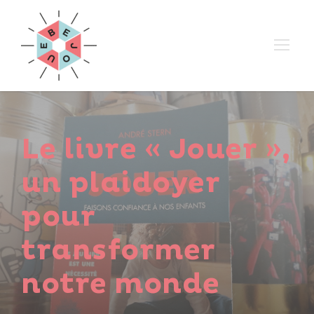
Le livre « Jouer »,
un plaidoyer
pour
transformer
notre monde