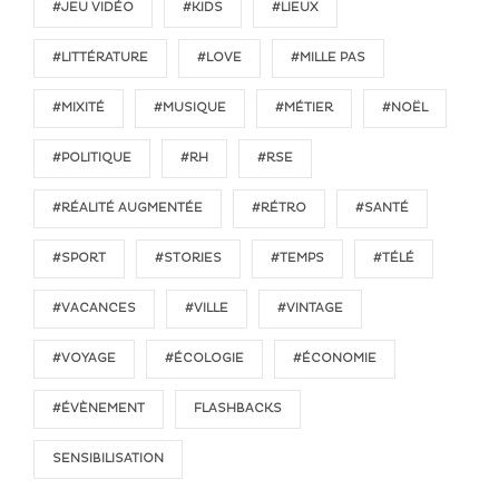
#JEU VIDÉO
#KIDS
#LIEUX
#LITTÉRATURE
#LOVE
#MILLE PAS
#MIXITÉ
#MUSIQUE
#MÉTIER
#NOËL
#POLITIQUE
#RH
#RSE
#RÉALITÉ AUGMENTÉE
#RÉTRO
#SANTÉ
#SPORT
#STORIES
#TEMPS
#TÉLÉ
#VACANCES
#VILLE
#VINTAGE
#VOYAGE
#ÉCOLOGIE
#ÉCONOMIE
#ÉVÈNEMENT
FLASHBACKS
SENSIBILISATION