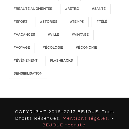
#RÉALITÉ AUGMENTÉE
#RÉTRO
#SANTÉ
#SPORT
#STORIES
#TEMPS
#TÉLÉ
#VACANCES
#VILLE
#VINTAGE
#VOYAGE
#ÉCOLOGIE
#ÉCONOMIE
#ÉVÈNEMENT
FLASHBACKS
SENSIBILISATION
COPYRIGHT 2016-2017 BEJOUE, Tous
Droits Réservés.
Mentions légales.
-
BEJOUE recrute.