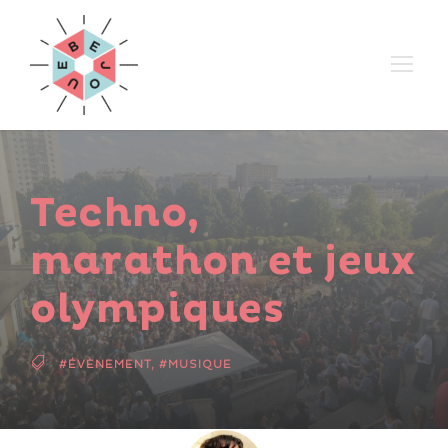
Techno,
marathon et jeux
olympiques
#ÉVÈNEMENT
,
#MUSIQUE