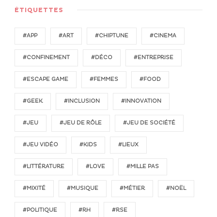
ÉTIQUETTES
#APP
#ART
#CHIPTUNE
#CINEMA
#CONFINEMENT
#DÉCO
#ENTREPRISE
#ESCAPE GAME
#FEMMES
#FOOD
#GEEK
#INCLUSION
#INNOVATION
#JEU
#JEU DE RÔLE
#JEU DE SOCIÉTÉ
#JEU VIDÉO
#KIDS
#LIEUX
#LITTÉRATURE
#LOVE
#MILLE PAS
#MIXITÉ
#MUSIQUE
#MÉTIER
#NOËL
#POLITIQUE
#RH
#RSE