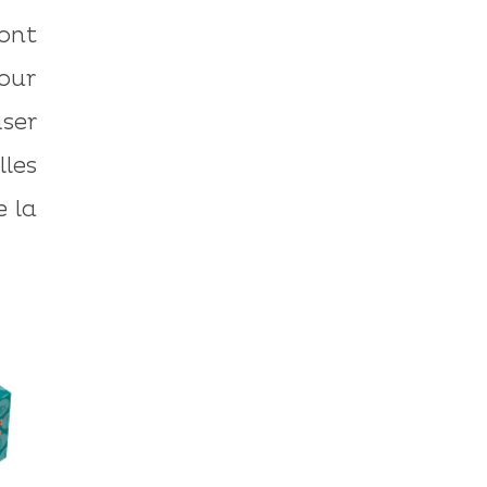
ont
our
iser
lles
 la