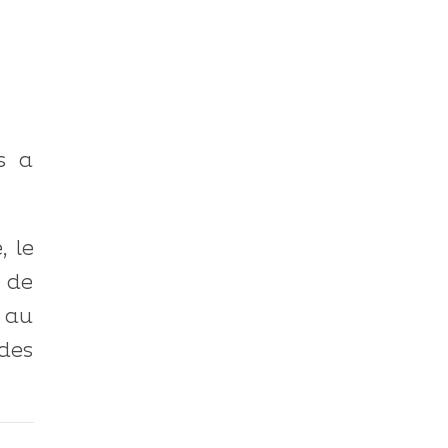
is a
, le
 de
 au
des