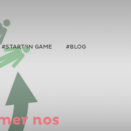
#START’IN GAME
#BLOG
rmer nos