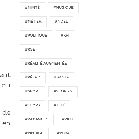
#MIXITÉ
#MUSIQUE
#MÉTIER
#NOËL
#POLITIQUE
#RH
#RSE
#RÉALITÉ AUGMENTÉE
ent
#RÉTRO
#SANTÉ
 du
#SPORT
#STORIES
#TEMPS
#TÉLÉ
e de
#VACANCES
#VILLE
é en
#VINTAGE
#VOYAGE