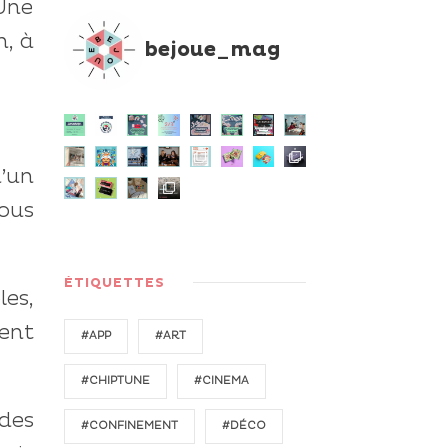
 Une
n, à
bejoue_mag
d’un
ous
ÉTIQUETTES
les,
ent
#APP
#ART
#CHIPTUNE
#CINEMA
des
#CONFINEMENT
#DÉCO