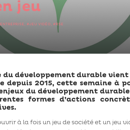
en jeu
ENTREPRISE
,
#JEU VIDÉO
,
#RSE
 du développement durable vient
ce depuis 2015, cette semaine à p
x enjeux du développement durable
érentes formes d’actions concrèt
ives.
rir à la fois un jeu de société et un jeu v