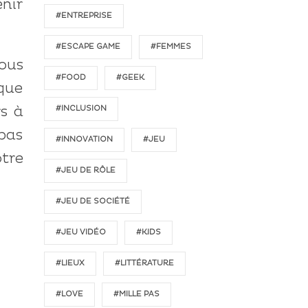
enir
#ENTREPRISE
#ESCAPE GAME
#FEMMES
vous
#FOOD
#GEEK
sque
#INCLUSION
rs à
 pas
#INNOVATION
#JEU
otre
#JEU DE RÔLE
#JEU DE SOCIÉTÉ
#JEU VIDÉO
#KIDS
#LIEUX
#LITTÉRATURE
#LOVE
#MILLE PAS