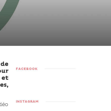
 de
FACEBOOK
our
 et
es,
INSTAGRAM
idéo