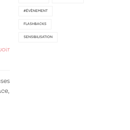
#ÉVÈNEMENT
FLASHBACKS
SENSIBILISATION
voir
sses
nce,