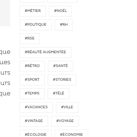
#MÉTIER
#NOËL
#POLITIQUE
#RH
#RSE
rque
#RÉALITÉ AUGMENTÉE
ues
#RÉTRO
#SANTÉ
urs
#SPORT
#STORIES
eurs
 que
#TEMPS
#TÉLÉ
#VACANCES
#VILLE
#VINTAGE
#VOYAGE
#ÉCOLOGIE
#ÉCONOMIE