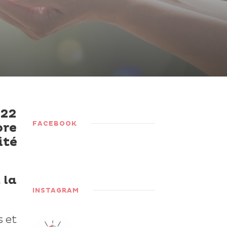
 22
FACEBOOK
ore
ité
 la
INSTAGRAM
s et