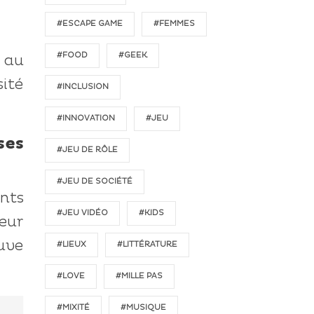
#ESCAPE GAME
#FEMMES
#FOOD
#GEEK
s au
sité
#INCLUSION
#INNOVATION
#JEU
ses
#JEU DE RÔLE
#JEU DE SOCIÉTÉ
ants
#JEU VIDÉO
#KIDS
leur
uve
#LIEUX
#LITTÉRATURE
#LOVE
#MILLE PAS
#MIXITÉ
#MUSIQUE