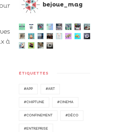
bejoue_mag
our
ves
ux à
ÉTIQUETTES
#APP
#ART
#CHIPTUNE
#CINEMA
#CONFINEMENT
#DÉCO
#ENTREPRISE