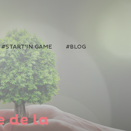
#START’IN GAME
#BLOG
e de la