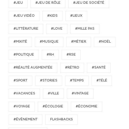
#JEU
#JEU DE RÔLE
#JEU DE SOCIÉTÉ
#JEU VIDÉO
#KIDS
#LIEUX
#LITTÉRATURE
#LOVE
#MILLE PAS
#MIXITÉ
#MUSIQUE
#MÉTIER
#NOËL
#POLITIQUE
#RH
#RSE
#RÉALITÉ AUGMENTÉE
#RÉTRO
#SANTÉ
#SPORT
#STORIES
#TEMPS
#TÉLÉ
#VACANCES
#VILLE
#VINTAGE
#VOYAGE
#ÉCOLOGIE
#ÉCONOMIE
#ÉVÈNEMENT
FLASHBACKS