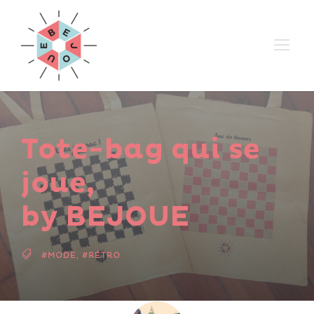
Tote-bag qui se
joue,
by BEJOUE
#MODE
,
#RÉTRO