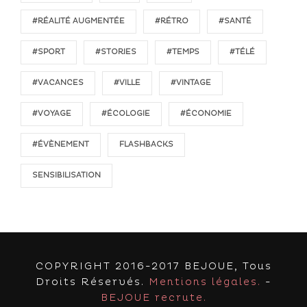
#RÉALITÉ AUGMENTÉE
#RÉTRO
#SANTÉ
#SPORT
#STORIES
#TEMPS
#TÉLÉ
#VACANCES
#VILLE
#VINTAGE
#VOYAGE
#ÉCOLOGIE
#ÉCONOMIE
#ÉVÈNEMENT
FLASHBACKS
SENSIBILISATION
COPYRIGHT 2016-2017 BEJOUE, Tous
Droits Réservés.
Mentions légales.
-
BEJOUE recrute.