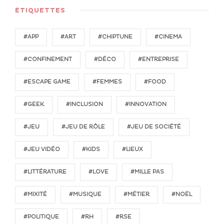
ÉTIQUETTES
#APP
#ART
#CHIPTUNE
#CINEMA
#CONFINEMENT
#DÉCO
#ENTREPRISE
#ESCAPE GAME
#FEMMES
#FOOD
#GEEK
#INCLUSION
#INNOVATION
#JEU
#JEU DE RÔLE
#JEU DE SOCIÉTÉ
#JEU VIDÉO
#KIDS
#LIEUX
#LITTÉRATURE
#LOVE
#MILLE PAS
#MIXITÉ
#MUSIQUE
#MÉTIER
#NOËL
#POLITIQUE
#RH
#RSE