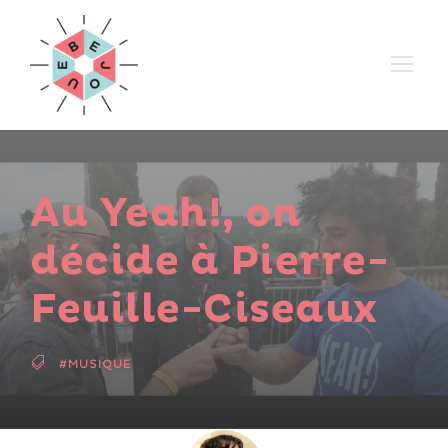
Au Yeah!, on
décide à Pierre-
Feuille-Ciseaux
#MUSIQUE