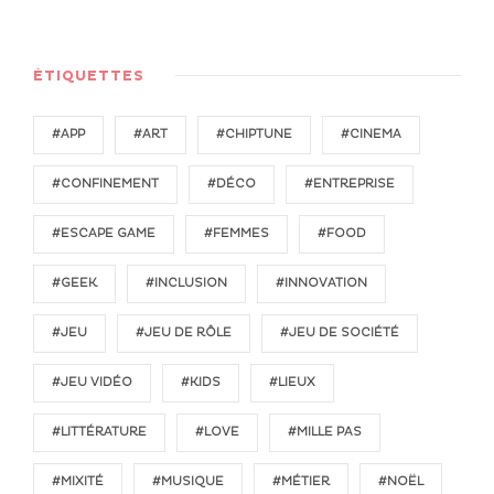
ÉTIQUETTES
#APP
#ART
#CHIPTUNE
#CINEMA
#CONFINEMENT
#DÉCO
#ENTREPRISE
#ESCAPE GAME
#FEMMES
#FOOD
#GEEK
#INCLUSION
#INNOVATION
#JEU
#JEU DE RÔLE
#JEU DE SOCIÉTÉ
#JEU VIDÉO
#KIDS
#LIEUX
#LITTÉRATURE
#LOVE
#MILLE PAS
#MIXITÉ
#MUSIQUE
#MÉTIER
#NOËL