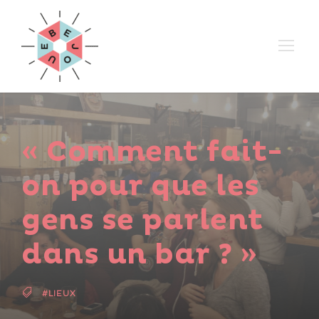
« Comment fait-
on pour que les
gens se parlent
dans un bar ? »
#LIEUX