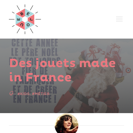
Des jouets made
in France
#KIDS
,
#MÉTIER