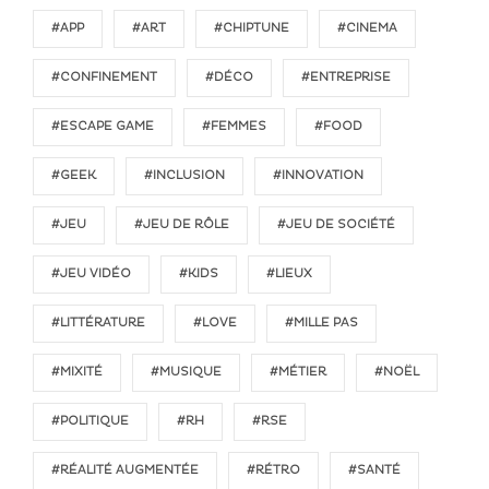
#APP
#ART
#CHIPTUNE
#CINEMA
#CONFINEMENT
#DÉCO
#ENTREPRISE
#ESCAPE GAME
#FEMMES
#FOOD
#GEEK
#INCLUSION
#INNOVATION
#JEU
#JEU DE RÔLE
#JEU DE SOCIÉTÉ
#JEU VIDÉO
#KIDS
#LIEUX
#LITTÉRATURE
#LOVE
#MILLE PAS
#MIXITÉ
#MUSIQUE
#MÉTIER
#NOËL
#POLITIQUE
#RH
#RSE
#RÉALITÉ AUGMENTÉE
#RÉTRO
#SANTÉ