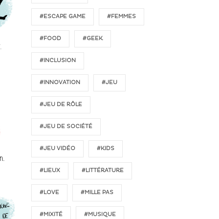
#ESCAPE GAME
#FEMMES
#FOOD
#GEEK
#INCLUSION
#INNOVATION
#JEU
#JEU DE RÔLE
#JEU DE SOCIÉTÉ
#JEU VIDÉO
#KIDS
#LIEUX
#LITTÉRATURE
#LOVE
#MILLE PAS
#MIXITÉ
#MUSIQUE