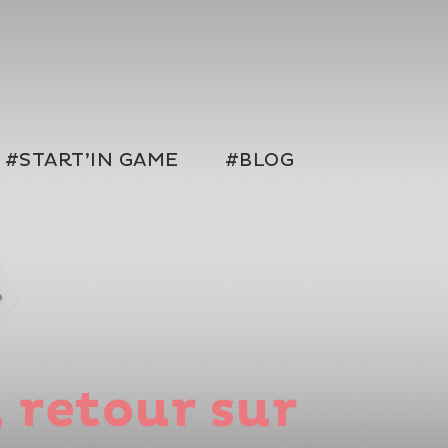
#START’IN GAME
#BLOG
 retour sur