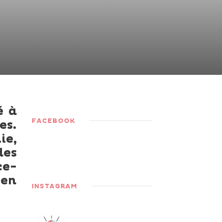
é à
FACEBOOK
es.
ie,
des
ce-
 en
INSTAGRAM