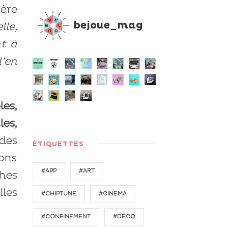
ère
bejoue_mag
lle,
t à
d’en
es,
es,
des
ÉTIQUETTES
ions
#APP
#ART
hes
les
#CHIPTUNE
#CINEMA
#CONFINEMENT
#DÉCO