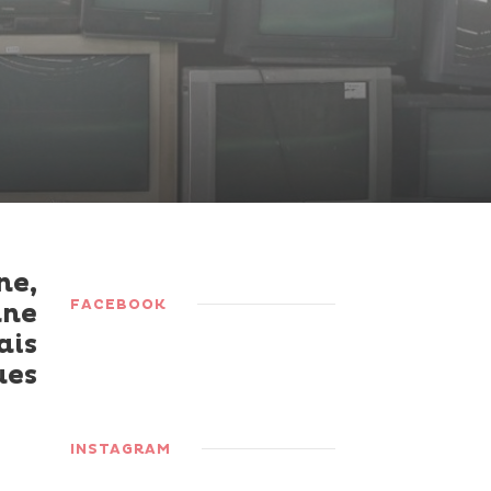
ne,
FACEBOOK
nne
ais
es
INSTAGRAM