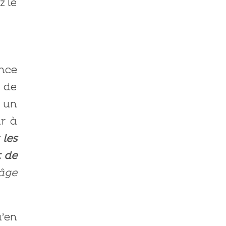
 le
nce
n de
e un
ur à
 les
t de
 âge
u’en