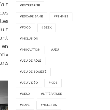
ait
#ENTREPRISE
 des
#ESCAPE GAME
#FEMMES
lles
#FOOD
#GEEK
duit
tant
#INCLUSION
 en
#INNOVATION
#JEU
rix
#JEU DE RÔLE
ans
#JEU DE SOCIÉTÉ
#JEU VIDÉO
#KIDS
#LIEUX
#LITTÉRATURE
#LOVE
#MILLE PAS