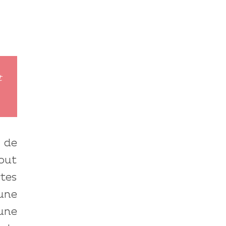
t
de
tout
tes
une
une