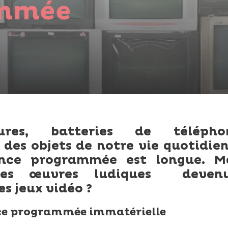
mmée
tures, batteries de télépho
 des objets de notre vie quotidie
ence programmée est longue. M
 les œuvres ludiques devenu
s jeux vidéo ?
ce programmée immatérielle