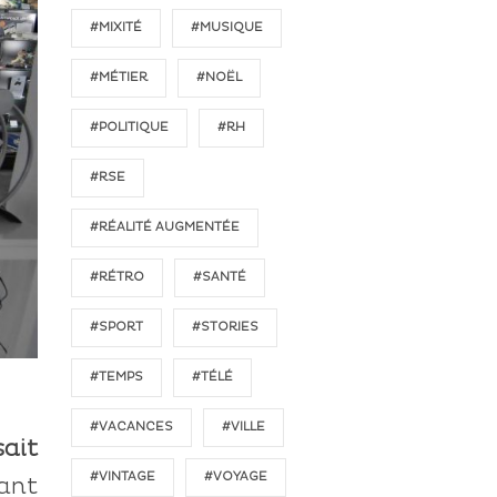
#MIXITÉ
#MUSIQUE
#MÉTIER
#NOËL
#POLITIQUE
#RH
#RSE
#RÉALITÉ AUGMENTÉE
#RÉTRO
#SANTÉ
#SPORT
#STORIES
#TEMPS
#TÉLÉ
#VACANCES
#VILLE
sait
#VINTAGE
#VOYAGE
ant