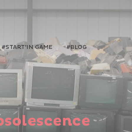
#START’IN GAME
#BLOG
obsolescence