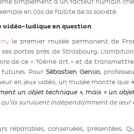
même simplement à un facteur humain chez
xemple en cas de faillite de la société.
 vidéo-ludique en question
um
, le premier musée permanent de Fra
 ses portes près de Strasbourg. L’ambitio
toire de ce « 10ème art » et de transmettr
 futures. Pour
Sébastien Genvo
, professe
rcheur en jeux vidéo, un musée montre que
«
ement un objet technique »
, mais
« un obje
 qu’ils survivent indépendamment de leur
urs réparables, conservées, présentées. Q