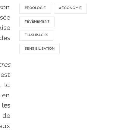
 son
#ÉCOLOGIE
#ÉCONOMIE
isée
#ÉVÈNEMENT
mise
FLASHBACKS
des
SENSIBILISATION
tres
’est
, la
e en
 les
e de
deux