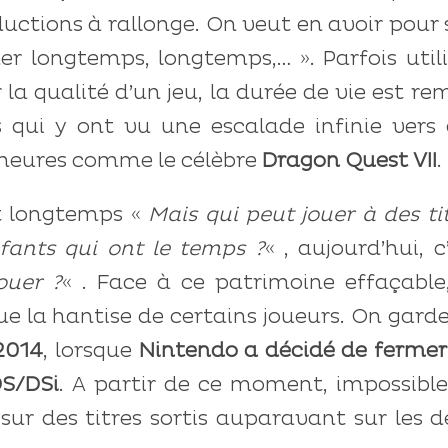
ductions à rallonge. On veut en avoir pour
uer longtemps, longtemps,… ». Parfois util
a qualité d’un jeu, la durée de vie est re
 qui y ont vu une escalade infinie vers 
 heures comme le célèbre
Dragon Quest VII
.
nt longtemps «
Mais qui peut jouer à des ti
fants qui ont le temps ?
« , aujourd’hui, c
ouer ?
« . Face à ce patrimoine effaçable
e la hantise de certains joueurs. On gard
2014
, lorsque
Nintendo a décidé de fermer
DS/DSi
. A partir de ce moment, impossibl
sur des titres sortis auparavant sur les 