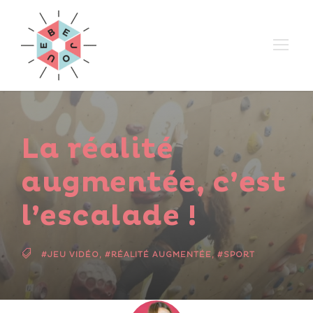
La réalité
augmentée, c’est
l’escalade !
#JEU VIDÉO
,
#RÉALITÉ AUGMENTÉE
,
#SPORT