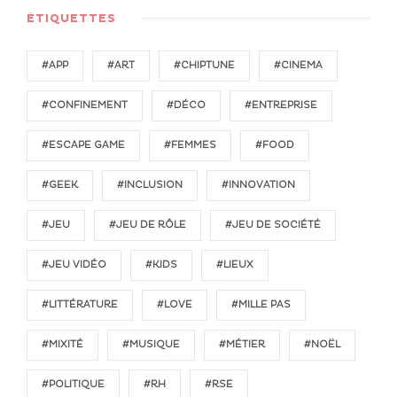
ÉTIQUETTES
#APP
#ART
#CHIPTUNE
#CINEMA
#CONFINEMENT
#DÉCO
#ENTREPRISE
#ESCAPE GAME
#FEMMES
#FOOD
#GEEK
#INCLUSION
#INNOVATION
#JEU
#JEU DE RÔLE
#JEU DE SOCIÉTÉ
#JEU VIDÉO
#KIDS
#LIEUX
#LITTÉRATURE
#LOVE
#MILLE PAS
#MIXITÉ
#MUSIQUE
#MÉTIER
#NOËL
#POLITIQUE
#RH
#RSE