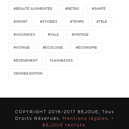
#RÉALITÉ AUGMENTÉE
#RÉTRO
#SANTÉ
#SPORT
#STORIES
#TEMPS
#TÉLÉ
#VACANCES
#VILLE
#VINTAGE
#VOYAGE
#ÉCOLOGIE
#ÉCONOMIE
#ÉVÈNEMENT
FLASHBACKS
SENSIBILISATION
COPYRIGHT 2016-2017 BEJOUE, Tous
Droits Réservés.
Mentions légales.
-
BEJOUE recrute.