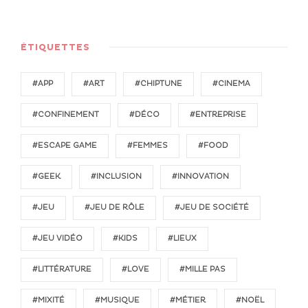
ÉTIQUETTES
#APP
#ART
#CHIPTUNE
#CINEMA
#CONFINEMENT
#DÉCO
#ENTREPRISE
#ESCAPE GAME
#FEMMES
#FOOD
#GEEK
#INCLUSION
#INNOVATION
#JEU
#JEU DE RÔLE
#JEU DE SOCIÉTÉ
#JEU VIDÉO
#KIDS
#LIEUX
#LITTÉRATURE
#LOVE
#MILLE PAS
#MIXITÉ
#MUSIQUE
#MÉTIER
#NOËL