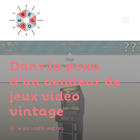
Dans la peau
d’un vendeur de
jeux vidéo
vintage
#JEU VIDÉO
,
#RÉTRO