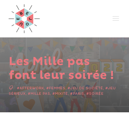
Les Mille pas
font leur soirée !
#AFTERWORK
,
#FEMMES
,
#JEU DE SOCIÉTÉ
,
#JEU
SÉRIEUX
,
#MILLE PAS
,
#MIXITÉ
,
#PARIS
,
#SOIRÉE