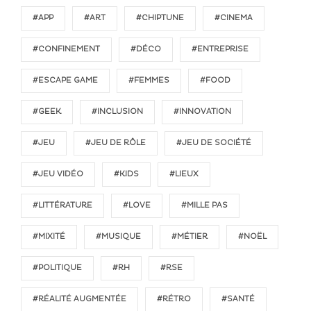
#APP
#ART
#CHIPTUNE
#CINEMA
#CONFINEMENT
#DÉCO
#ENTREPRISE
#ESCAPE GAME
#FEMMES
#FOOD
#GEEK
#INCLUSION
#INNOVATION
#JEU
#JEU DE RÔLE
#JEU DE SOCIÉTÉ
#JEU VIDÉO
#KIDS
#LIEUX
#LITTÉRATURE
#LOVE
#MILLE PAS
#MIXITÉ
#MUSIQUE
#MÉTIER
#NOËL
#POLITIQUE
#RH
#RSE
#RÉALITÉ AUGMENTÉE
#RÉTRO
#SANTÉ