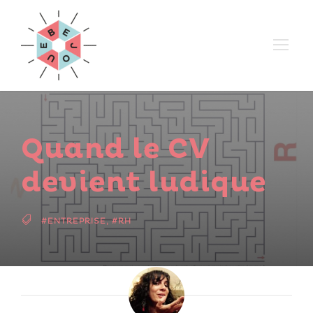
Quand le CV
devient ludique
#ENTREPRISE
,
#RH