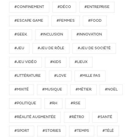
#CONFINEMENT
#DÉCO
#ENTREPRISE
#ESCAPE GAME
#FEMMES
#FOOD
#GEEK
#INCLUSION
#INNOVATION
#JEU
#JEU DE RÔLE
#JEU DE SOCIÉTÉ
#JEU VIDÉO
#KIDS
#LIEUX
#LITTÉRATURE
#LOVE
#MILLE PAS
#MIXITÉ
#MUSIQUE
#MÉTIER
#NOËL
#POLITIQUE
#RH
#RSE
#RÉALITÉ AUGMENTÉE
#RÉTRO
#SANTÉ
#SPORT
#STORIES
#TEMPS
#TÉLÉ