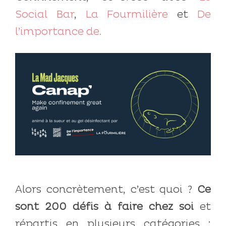
Social Bar
,
La Fourmilière
et
De
l’importance de.
Alors concrètement, c’est quoi ?
Ce
sont 200 défis à faire chez soi
et
répartis en plusieurs catégories :