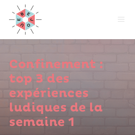
Confinement :
top 3 des
expériences
ludiques de la
semaine 1